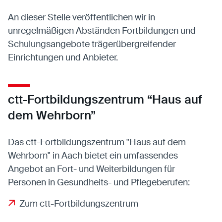
Anbieter:
Eigentümer dieser Website
Zweck:
Speichert die vom Benutzer ausgewählten
An dieser Stelle veröffentlichen wir in
Cookieeinstellungen.
unregelmäßigen Abständen Fortbildungen und
Cookie Laufzeit:
2 Wochen
Schulungsangebote trägerübergreifender
Einrichtungen und Anbieter.
Externe Medien
Mit Ihrer Zustimmung erlauben Sie das Laden von
ctt-Fortbildungszentrum “Haus auf
externen Medien.
dem Wehrborn”
Vimeo
Anbieter:
Vimeo Inc.
Das ctt-Fortbildungszentrum "Haus auf dem
Zweck:
Verwendung um Vimeo-Videoinhalte zu
Wehrborn" in Aach bietet ein umfassendes
entsperren.
Angebot an Fort- und Weiterbildungen für
Personen in Gesundheits- und Pflegeberufen:
Youtube
Anbieter:
Youtube LLC
Zum ctt-Fortbildungszentrum
Zweck:
Verwendung um Youtube-Videoinhalte zu
entsperren.