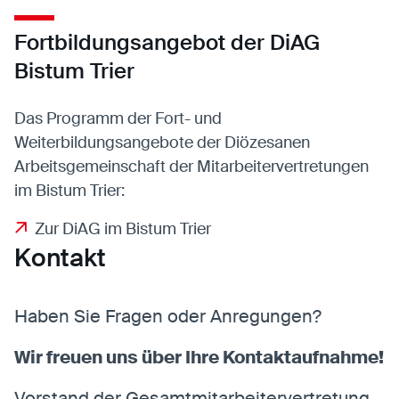
Fortbildungsangebot der DiAG
Statistiken
Bistum Trier
Statistiken-Cookies erfassen Informationen
anonym. Diese Informationen helfen uns zu
Das Programm der Fort- und
verstehen, wie unsere Besucher unsere Website
Weiterbildungsangebote der Diözesanen
nutzen.
Arbeitsgemeinschaft der Mitarbeitervertretungen
Matomo
im Bistum Trier:
Anbieter:
Matomo
Zur DiAG im Bistum Trier
Kontakt
Haben Sie Fragen oder Anregungen?
Wir freuen uns über Ihre Kontaktaufnahme!
Vorstand der Gesamtmitarbeitervertretung