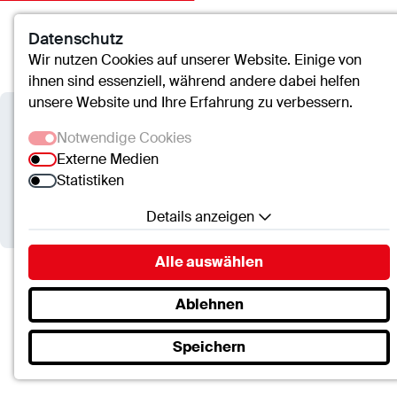
Datenschutz
Kontakt
Suche
Menü
Wir nutzen Cookies auf unserer Website. Einige von
ihnen sind essenziell, während andere dabei helfen
unsere Website und Ihre Erfahrung zu verbessern.
Gesamtmitarbeitervertretung der ctt
Notwendige Cookies
Externe Medien
Fort- und Weiterbildungen
Statistiken
Details anzeigen
Notwendige Cookies
Alle auswählen
Essenzielle Cookies ermöglichen grundlegende
Funktionen und sind für die einwandfreie Funktion
Gesamtmitarbeitervertretung
Ablehnen
der Website erforderlich.
Fort- & Weiterbildungen
Speichern
SC.Cookie
Name:
mscookie